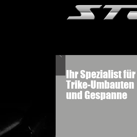
Home
Kontakt
Über uns
Fa
Ihr Spezialist fü
Trike-Umbauten
und Gespanne